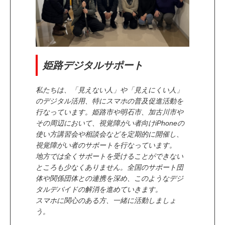
姫路デジタルサポート
私たちは、「見えない人」や「見えにくい人」
のデジタル活用、特にスマホの普及促進活動を
行なっています。姫路市や明石市、加古川市や
その周辺において、視覚障がい者向けiPhoneの
使い方講習会や相談会などを定期的に開催し、
視覚障がい者のサポートを行なっています。
地方では全くサポートを受けることができない
ところも少なくありません。全国のサポート団
体や関係団体との連携を深め、このようなデジ
タルデバイドの解消を進めていきます。
スマホに関心のある方、一緒に活動しましょ
う。