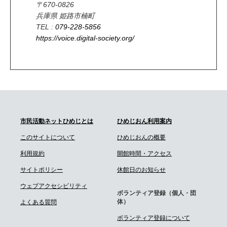
〒670-0826
兵庫県 姫路市楠町
TEL :
079-228-5856
https://voice.digital-society.org/
市民活動ネットひめじとは
ひめじおん利用案内
このサイトについて
ひめじおんの概要
利用規約
開館時間・アクセス
サイトポリシー
休館日のお知らせ
ウェブアクセシビリティ
ボランティア登録（個人・団
体）
よくある質問
ボランティア登録について