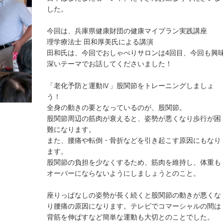
した。
今回は、兵庫県健康財団の健康マイプラン実践講座
理学療法士 田和厚美氏による講演
田和氏は、今回でおしゃべりサロンは4回目、今回も興
深いテーマでお話してくださいました！
「老化予防と運動Ⅳ」股関節をトレーニングしましょ
う！
全身の動きの要となっているのが、股関節。
股関節周辺の筋肉が衰えると、姿勢が悪くなり歩行が困
難になります。
また、腰痛や転倒・骨折などを引き起こす原因にもなり
ます。
股関節の負担を少なくするため、筋肉を維持し、体重も
オーバーにならないようにしましょうとのこと。
座りっぱなしの姿勢が長く続くと股関節の動きが悪くな
り腰痛の原因になります。テレビでコマーシャルの間は
背筋を伸ばすなど簡単な運動も大切とのことでした。