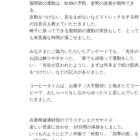
股関節の運動は、転倒の予防、姿勢の改善が期待でき
る。
反動をつけない、息を止めないなどストレッチをする時
の注意点も教えていただきました。
椅子に座ってできる股関節の運動の実技もして、とって
も有意義な時間が過ごせました。
みなさまにご協力いただいたアンケートでも、「先生の
お話は解りやすかった」「家でも頑張って運動をした
い」「先生が言われたように、まずは年末まで続け筋肉
をつけたい」などの記入がありました。
コーヒータイムは、お菓子（大手饅頭）と挽きたてコー
ヒーで、おしゃべりをしながらゆったりと楽しんでいた
だきました。
兵庫県健康財団のプラステンエクササイズ
楽しい音楽に合わせ、10分間の体操をしました。
いつものようにピアノ伴奏で「村祭り」「四季の歌」を