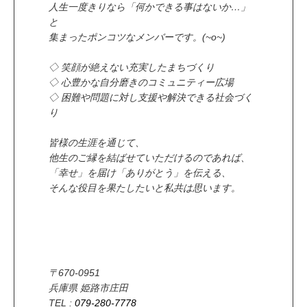
人生一度きりなら「何かできる事はないか…」
と
集まったポンコツなメンバーです。(~o~)
◇ 笑顔が絶えない充実したまちづくり
◇ 心豊かな自分磨きのコミュニティー広場
◇ 困難や問題に対し支援や解決できる社会づく
り
皆様の生涯を通じて、
他生のご縁を結ばせていただけるのであれば、
「幸せ」を届け「ありがとう」を伝える、
そんな役目を果たしたいと私共は思います。
〒670-0951
兵庫県 姫路市庄田
TEL :
079-280-7778