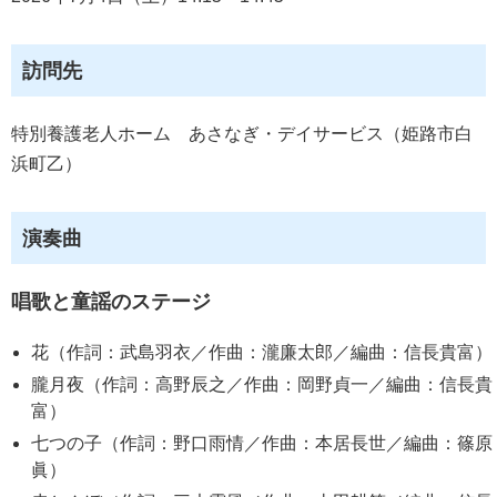
訪問先
特別養護老人ホーム あさなぎ・デイサービス（姫路市白
浜町乙）
演奏曲
唱歌と童謡のステージ
花（作詞：武島羽衣／作曲：瀧廉太郎／編曲：信長貴富）
朧月夜（作詞：高野辰之／作曲：岡野貞一／編曲：信長貴
富）
七つの子（作詞：野口雨情／作曲：本居長世／編曲：篠原
眞）