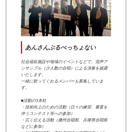
あんさんぶるべっちょない
社会福祉施設や地域のイベントなどで、混声ア
ンサンブル（少人数の合唱）による演奏を披露
いたします。
一緒に歌ってくれるメンバーも募集していま
す。
■活動の3本柱
・技術向上のための活動（日々の練習、審査を
伴うコンテスト等への参加）
・広く伝える活動（播州合唱祭、兵庫県合唱祭
などに参加）