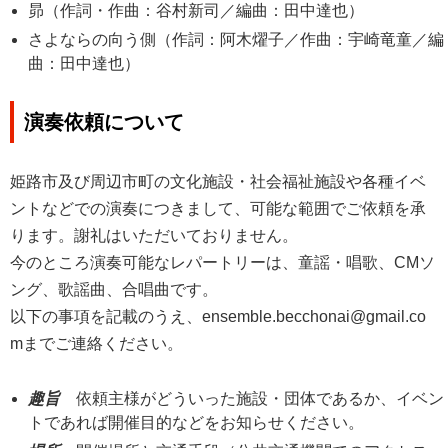
昴（作詞・作曲：谷村新司／編曲：田中達也）
さよならの向う側（作詞：阿木燿子／作曲：宇崎竜童／編
曲：田中達也）
演奏依頼について
姫路市及び周辺市町の文化施設・社会福祉施設や各種イベ
ントなどでの演奏につきまして、可能な範囲でご依頼を承
ります。謝礼はいただいておりません。
今のところ演奏可能なレパートリーは、童謡・唱歌、CMソ
ング、歌謡曲、合唱曲です。
以下の事項を記載のうえ、ensemble.becchonai@gmail.co
mまでご連絡ください。
趣旨
依頼主様がどういった施設・団体であるか、イベン
トであれば開催目的などをお知らせください。