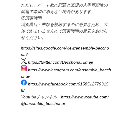
ただし、パート数の問題と楽譜の入手可能性の
問題で希望に添えない場合があります。
⑤演奏時間
演奏曲目・曲数を検討するのに必要なため、大
体でかまいませんので演奏時間の目安をお知ら
せください。
https://sites.google.com/view/ensemble-beccho
nai/
https://twitter.com/BecchonaiHimeji
https://www.instagram.com/ensemble_becch
onai/
https://www.facebook.com/6158512779315
9/
Youtubeチャンネル
https://www.youtube.com/
@ensemble_becchonai