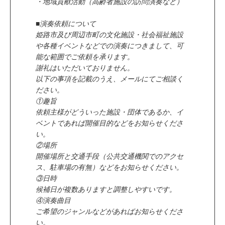
・地域貢献活動（高齢者施設の訪問演奏など）
■演奏依頼について
姫路市及び周辺市町の文化施設・社会福祉施設
や各種イベントなどでの演奏につきまして、可
能な範囲でご依頼を承ります。
謝礼はいただいておりません。
以下の事項を記載のうえ、メールにてご相談く
ださい。
①趣旨
依頼主様がどういった施設・団体であるか、イ
ベントであれば開催目的などをお知らせくださ
い。
②場所
開催場所と交通手段（公共交通機関でのアクセ
ス、駐車場の有無）などをお知らせください。
③日時
候補日が複数ありますと調整しやすいです。
④演奏曲目
ご希望のジャンルなどがあればお知らせくださ
い。