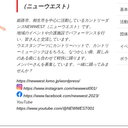
（ニューウエスト）
基
姫路市、相生市を中心に活動しているカントリーダ
活
ンスNEWWEST（ニューウエスト）です。
地域のイベントや介護施設でパフォーマンスを行
団
い、皆さんと交流しています。
ウエスタンブーツにカントリーハットで、カントリ
イ
ーミュージックはもちろん、なつかしい曲、親しみ
のある曲にも合わせて軽快に踊ります。
ボ
メンバーさんを募集しています。一緒に踊ってみま
せんか？
https://newwest.lomo.jp/wordpress/
https://www.instagram.com/newwest001/
https://www.facebook.com/newwest.2023/
YouTube
https://www.youtube.com/@NEWWEST001